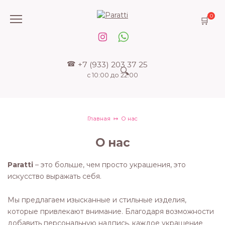
Перейти
к
0
содержанию
+7 (933) 203 37 25
с 10:00 до 22:00
Главная
О нас
О нас
Paratti
– это больше, чем просто украшения, это
искусство выражать себя.
Мы предлагаем изысканные и стильные изделия,
которые привлекают внимание. Благодаря возможности
добавить персональную надпись, каждое украшение