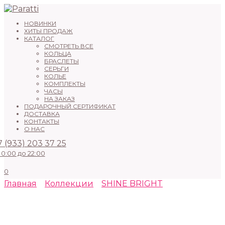
Перейти
к
НОВИНКИ
содержанию
ХИТЫ ПРОДАЖ
КАТАЛОГ
СМОТРЕТЬ ВСЕ
КОЛЬЦА
БРАСЛЕТЫ
СЕРЬГИ
КОЛЬЕ
КОМПЛЕКТЫ
ЧАСЫ
НА ЗАКАЗ
ПОДАРОЧНЫЙ СЕРТИФИКАТ
ДОСТАВКА
КОНТАКТЫ
О НАС
7 (933) 203 37 25
10:00 до 22:00
0
Главная
Коллекции
SHINE BRIGHT