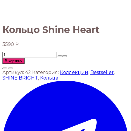
Кольцо Shine Heart
3590
₽
Количество
товара
В корзину
Кольцо
Shine
Артикул:
42
Категория:
Коллекции
,
Bestseller
,
Heart
SHINE BRIGHT
,
Кольца